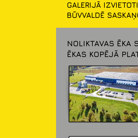
GALERIJĀ IZVIETOT
BŪVVALDĒ SASKAŅO
NOLIKTAVAS ĒKA 
ĒKAS KOPĒJĀ PLAT