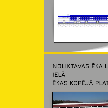
NOLIKTAVAS ĒKA 
IELĀ
ĒKAS KOPĒJĀ PLA