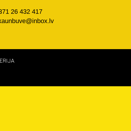
71 26 432 417
kaunbuve@i
n
box.lv
ERIJA