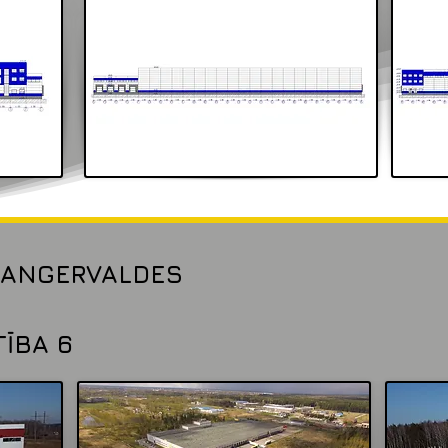
LANGERVALDES
TĪBA 6