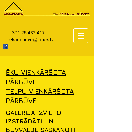
+371 26 432 417
ekaunbuve@i
n
box.lv
ĒKU VIENKĀRŠOTA
PĀRBŪVE.
TELPU VIENKĀRŠOTA
PĀRBŪVE.
GALERIJĀ IZVIETOTI
IZSTRĀDĀTI UN
BŪVVALDĒ SASKAŅOTI