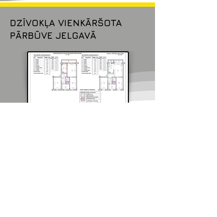
DZĪVOKĻA VIENKĀRŠOTA
PĀRBŪVE JELGAVĀ