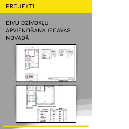
PROJEKTI.
DIVU DZĪVOKĻU
APVIENOŠANA IECAVAS
NOVADĀ